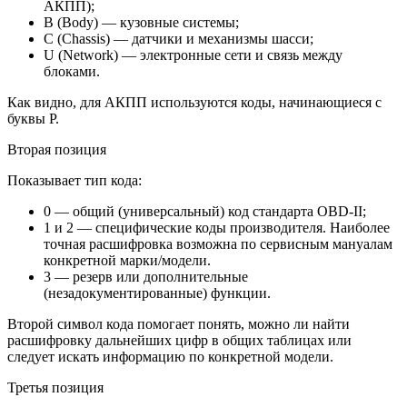
АКПП);
B (Body) — кузовные системы;
C (Chassis) — датчики и механизмы шасси;
U (Network) — электронные сети и связь между
блоками.
Как видно, для АКПП используются коды, начинающиеся с
буквы P.
Вторая позиция
Показывает тип кода:
0 — общий (универсальный) код стандарта OBD-II;
1 и 2 — специфические коды производителя. Наиболее
точная расшифровка возможна по сервисным мануалам
конкретной марки/модели.
3 — резерв или дополнительные
(незадокументированные) функции.
Второй символ кода помогает понять, можно ли найти
расшифровку дальнейших цифр в общих таблицах или
следует искать информацию по конкретной модели.
Третья позиция