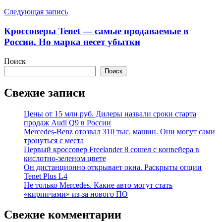
Следующая запись
Кроссоверы Tenet — самые продаваемые в
России. Но марка несет убытки
Поиск
Поиск
Свежие записи
Цены от 15 млн руб. Дилеры назвали сроки старта
продаж Audi Q9 в России
Mercedes-Benz отозвал 310 тыс. машин. Они могут сами
тронуться с места
Первый кроссовер Freelander 8 сошел с конвейера в
кислотно-зеленом цвете
Он дистанционно открывает окна. Раскрыты опции
Tenet Plus L4
Не только Mercedes. Какие авто могут стать
«кирпичами» из-за нового ПО
Свежие комментарии